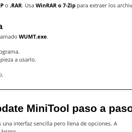
IP
o
.RAR
. Usa
WinRAR o 7-Zip
para extraer los archi
a
 llamado
WUMT.exe
.
rograma.
mpieza a usarlo.
o.
ate MiniTool paso a pas
s una interfaz sencilla pero llena de opciones. A
máximo.