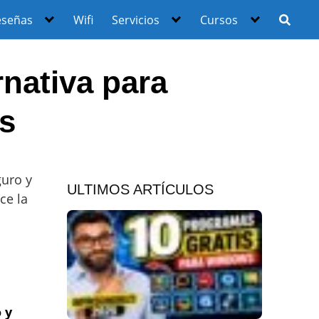
eseñas
Wifi
Servicios
Cursos
nativa para
ws
guro y
ULTIMOS ARTÍCULOS
ce la
 y