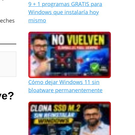
9 + 1 programas GRATIS para
Windows que instalaría hoy
mismo
veches
Cómo dejar Windows 11 sin
bloatware permanentemente
ve?