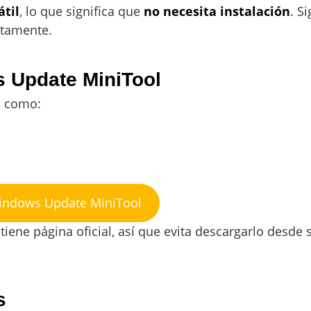
átil
, lo que significa que
no necesita instalación
. S
ctamente.
 Update MiniTool
s como:
indows Update MiniTool
ne página oficial, así que evita descargarlo desde s
s