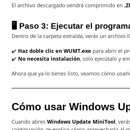
El archivo descargado vendrá comprimido en
.Z
🖥️ Paso 3: Ejecutar el program
Dentro de la carpeta extraída, verás un archivo
✔️
Haz doble clic en WUMT.exe
para abrir el p
✔️
No necesita instalación
, solo ejecútalo y e
Ahora que ya lo tienes listo, veamos cómo usarl
Cómo usar Windows Upd
Cuando abres
Windows Update MiniTool
, verá
continuación, te explico cómo aprovecharla al 