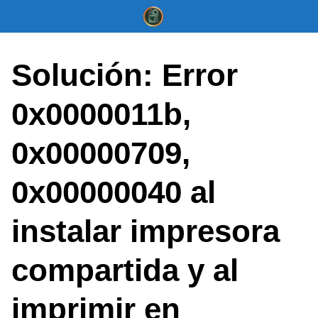
Saltar
al
contenido
Solución: Error
0x0000011b,
0x00000709,
0x00000040 al
instalar impresora
compartida y al
imprimir en