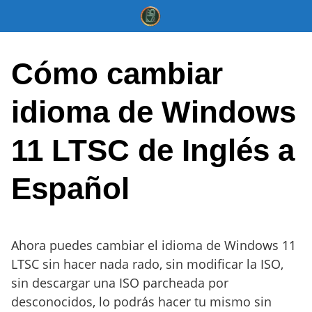
Saltar
al
contenido
Cómo cambiar
idioma de Windows
11 LTSC de Inglés a
Español
Ahora puedes cambiar el idioma de Windows 11
LTSC sin hacer nada rado, sin modificar la ISO,
sin descargar una ISO parcheada por
desconocidos, lo podrás hacer tu mismo sin