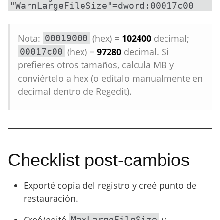
Nota:
(hex) =
102400
decimal;
00019000
(hex) =
97280
decimal. Si
00017c00
prefieres otros tamaños, calcula MB y
conviértelo a hex (o edítalo manualmente en
decimal dentro de Regedit).
Checklist post-cambios
Exporté copia del registro y creé punto de
restauración.
Creé/edité
y
MaxLargeFileSize