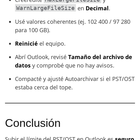
en
Decimal
.
WarnLargeFileSize
Usé valores coherentes (ej. 102 400 / 97 280
para 100 GB).
Reinicié
el equipo.
Abrí Outlook, revisé
Tamaño del archivo de
datos
y comprobé que no hay avisos.
Compacté y ajusté Autoarchivar si el PST/OST
estaba cerca del tope.
Conclusión
Subir el límite del PST/OST en Outlook es
seguro