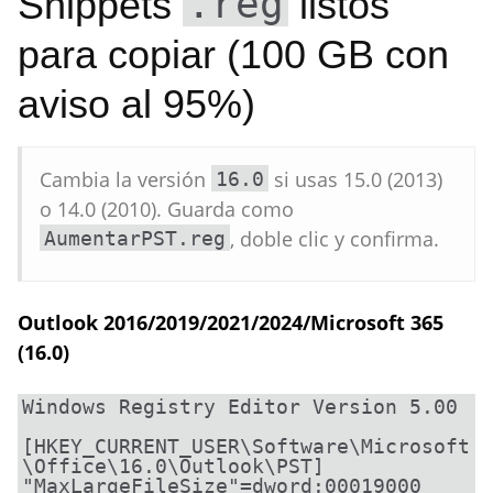
.reg
Snippets
listos
para copiar (100 GB con
aviso al 95%)
Cambia la versión
si usas 15.0 (2013)
16.0
o 14.0 (2010). Guarda como
, doble clic y confirma.
AumentarPST.reg
Outlook 2016/2019/2021/2024/Microsoft 365
(16.0)
Windows Registry Editor Version 5.00

[HKEY_CURRENT_USER\Software\Microsoft
\Office\16.0\Outlook\PST]

"MaxLargeFileSize"=dword:00019000
