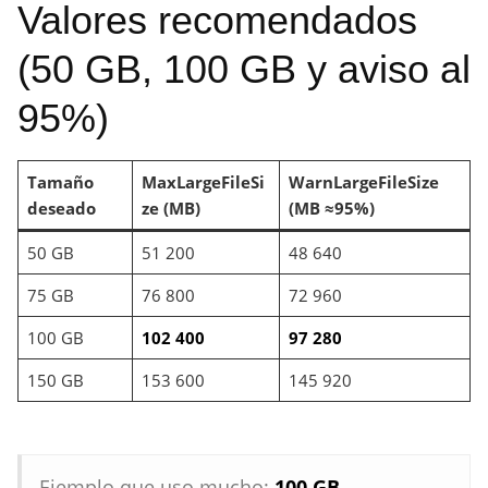
Valores recomendados
(50 GB, 100 GB y aviso al
95%)
Tamaño
MaxLargeFileSi
WarnLargeFileSize
deseado
ze (MB)
(MB ≈95%)
50 GB
51 200
48 640
75 GB
76 800
72 960
100 GB
102 400
97 280
150 GB
153 600
145 920
Ejemplo que uso mucho:
100 GB
→