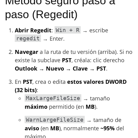
Método seguro paso a
paso (Regedit)
Abrir Regedit
:
→ escribe
Win + R
→ Enter.
regedit
Navegar
a la ruta de tu versión (arriba). Si no
existe la subclave
PST
, créala: clic derecho
Outlook → Nuevo → Clave → PST
.
En
PST
, crea o edita
estos valores DWORD
(32 bits)
:
→ tamaño
MaxLargeFileSize
máximo
permitido (en
MB
).
→ tamaño de
WarnLargeFileSize
aviso
(en
MB
), normalmente
~95%
del
máximo.